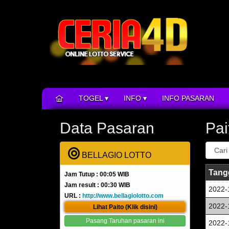
TOGEL
INFO
INFO PASARAN
Data Pasaran
Pai
BELLAGIO LOTTO
Tang
Jam Tutup : 00:05 WIB
Jam result : 00:30 WIB
2022-
URL :
http://www.bellagiolotto.com
2022-
Lihat Paito (Klik disini)
Pasang Taruhan pasaran ini
2022-