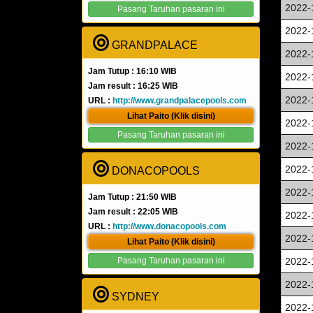
2022-
Pasang Taruhan pasaran ini
2022-
GRANDPALACE
2022-
Jam Tutup : 16:10 WIB
2022-
Jam result : 16:25 WIB
2022-
URL :
http://www.grandpalacepools.com
Lihat Paito (Klik disini)
2022-
Pasang Taruhan pasaran ini
2022-
2022-
DONACOPOOLS
2022-
Jam Tutup : 21:50 WIB
Jam result : 22:05 WIB
2022-
URL :
http://www.donacopools.com
2022-
Lihat Paito (Klik disini)
Pasang Taruhan pasaran ini
2022-
2022-
SYDNEY
2022-