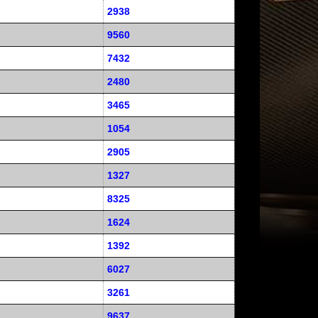
2938
9560
7432
2480
3465
1054
2905
1327
8325
1624
1392
6027
3261
9637