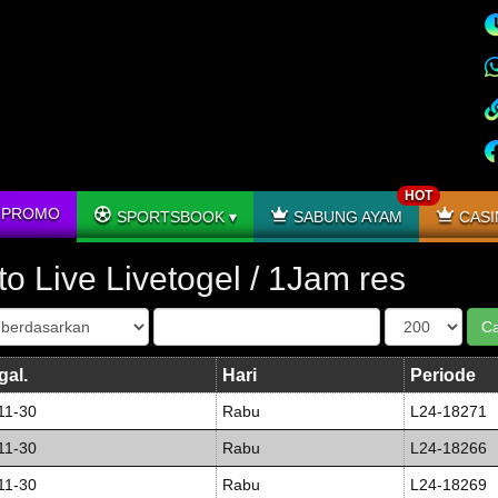
HOT
PROMO
SPORTSBOOK
SABUNG AYAM
CASI
to Live Livetogel / 1Jam res
gal.
Hari
Periode
11-30
Rabu
L24-18271
11-30
Rabu
L24-18266
11-30
Rabu
L24-18269