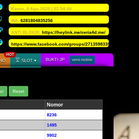
Kamis
, 6 Agu 2026
|
02
:
54
:
45
WA.
6281804835256
ANTI BLOKIR.
https://heylink.me/ceria4d.me/
https://www.facebook.com/groups/271359833987383/
HOT
BUKTI JP
versi mobile
NO
SLOT
Nomor
8236
1495
9902