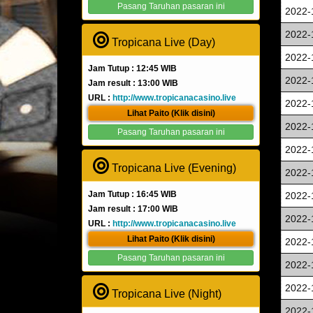
Pasang Taruhan pasaran ini
2022-
2022-
Tropicana Live (Day)
2022-
Jam Tutup : 12:45 WIB
2022-
Jam result : 13:00 WIB
URL :
http://www.tropicanacasino.live
2022-
Lihat Paito (Klik disini)
2022-
Pasang Taruhan pasaran ini
2022-
Tropicana Live (Evening)
2022-
Jam Tutup : 16:45 WIB
2022-
Jam result : 17:00 WIB
2022-
URL :
http://www.tropicanacasino.live
Lihat Paito (Klik disini)
2022-
Pasang Taruhan pasaran ini
2022-
2022-
Tropicana Live (Night)
2022-