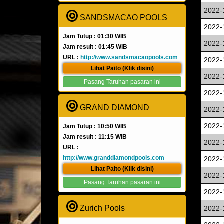
2022-
SANDSMACAO POOLS
2022-
Jam Tutup : 01:30 WIB
2022-
Jam result : 01:45 WIB
URL :
http://www.sandsmacaopools.com
2022-
Lihat Paito (Klik disini)
2022-
Pasang Taruhan pasaran ini
2022-
GRAND DIAMOND
2022-
2022-
Jam Tutup : 10:50 WIB
Jam result : 11:15 WIB
2022-
URL :
http://www.granddiamondpools.com
2022-
Lihat Paito (Klik disini)
2022-
Pasang Taruhan pasaran ini
2022-
Zurich Pools
2022-