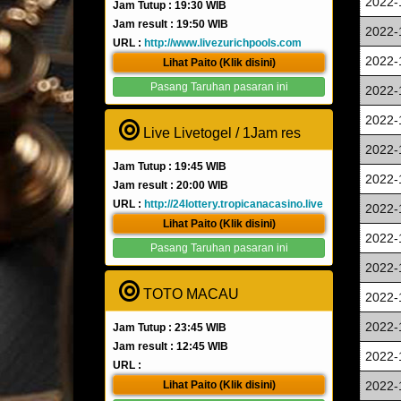
2022-
Jam Tutup : 19:30 WIB
Jam result : 19:50 WIB
2022-
URL :
http://www.livezurichpools.com
2022-
Lihat Paito (Klik disini)
Pasang Taruhan pasaran ini
2022-
2022-
Live Livetogel / 1Jam res
2022-
Jam Tutup : 19:45 WIB
2022-
Jam result : 20:00 WIB
URL :
http://24lottery.tropicanacasino.live
2022-
Lihat Paito (Klik disini)
2022-
Pasang Taruhan pasaran ini
2022-
TOTO MACAU
2022-
2022-
Jam Tutup : 23:45 WIB
Jam result : 12:45 WIB
2022-
URL :
Lihat Paito (Klik disini)
2022-