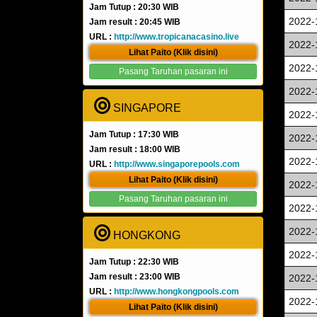
Jam Tutup : 20:30 WIB
2022-
Jam result : 20:45 WIB
URL :
http://www.tropicanacasino.live
2022-
Lihat Paito (Klik disini)
2022-
Pasang Taruhan pasaran ini
2022-
SINGAPORE
2022-
Jam Tutup : 17:30 WIB
2022-
Jam result : 18:00 WIB
2022-
URL :
http://www.singaporepools.com
Lihat Paito (Klik disini)
2022-
Pasang Taruhan pasaran ini
2022-
2022-
HONGKONG
2022-
Jam Tutup : 22:30 WIB
Jam result : 23:00 WIB
2022-
URL :
http://www.hongkongpools.com
2022-
Lihat Paito (Klik disini)