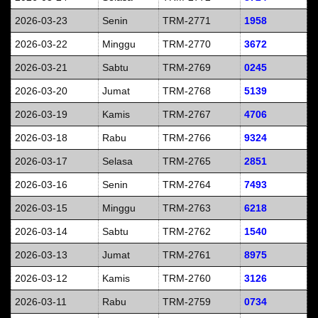
2026-03-23
Senin
TRM-2771
1958
2026-03-22
Minggu
TRM-2770
3672
2026-03-21
Sabtu
TRM-2769
0245
2026-03-20
Jumat
TRM-2768
5139
2026-03-19
Kamis
TRM-2767
4706
2026-03-18
Rabu
TRM-2766
9324
2026-03-17
Selasa
TRM-2765
2851
2026-03-16
Senin
TRM-2764
7493
2026-03-15
Minggu
TRM-2763
6218
2026-03-14
Sabtu
TRM-2762
1540
2026-03-13
Jumat
TRM-2761
8975
2026-03-12
Kamis
TRM-2760
3126
2026-03-11
Rabu
TRM-2759
0734