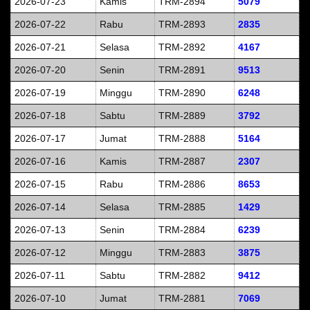
2026-07-23
Kamis
TRM-2894
5079
2026-07-22
Rabu
TRM-2893
2835
2026-07-21
Selasa
TRM-2892
4167
2026-07-20
Senin
TRM-2891
9513
2026-07-19
Minggu
TRM-2890
6248
2026-07-18
Sabtu
TRM-2889
3792
2026-07-17
Jumat
TRM-2888
5164
2026-07-16
Kamis
TRM-2887
2307
2026-07-15
Rabu
TRM-2886
8653
2026-07-14
Selasa
TRM-2885
1429
2026-07-13
Senin
TRM-2884
6239
2026-07-12
Minggu
TRM-2883
3875
2026-07-11
Sabtu
TRM-2882
9412
2026-07-10
Jumat
TRM-2881
7069