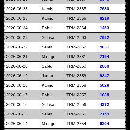
2026-06-25
Kamis
TRM-2865
7980
2026-06-25
Kamis
TRM-2866
6219
2026-06-24
Rabu
TRM-2864
1453
2026-06-23
Selasa
TRM-2863
7682
2026-06-22
Senin
TRM-2862
5631
2026-06-21
Minggu
TRM-2861
7194
2026-06-20
Sabtu
TRM-2860
2860
2026-06-19
Jumat
TRM-2859
9347
2026-06-18
Kamis
TRM-2858
5026
2026-06-17
Rabu
TRM-2857
1638
2026-06-16
Selasa
TRM-2856
4372
2026-06-15
Senin
TRM-2855
7159
2026-06-14
Minggu
TRM-2854
9204