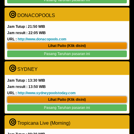
Pasang Taruhan pasaran ini
DONACOPOOLS
Jam Tutup : 21:50 WIB
Jam result : 22:05 WIB
URL :
http://www.donacopools.com
Lihat Paito (Klik disini)
Pasang Taruhan pasaran ini
SYDNEY
Jam Tutup : 13:30 WIB
Jam result : 13:50 WIB
URL :
http://www.sydneypoolstoday.com
Lihat Paito (Klik disini)
Pasang Taruhan pasaran ini
Tropicana Live (Morning)