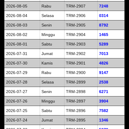
2026-08-05
Rabu
TRM-2907
7248
2026-08-04
Selasa
TRM-2906
0314
2026-08-03
Senin
TRM-2905
8792
2026-08-02
Minggu
TRM-2904
1465
2026-08-01
Sabtu
TRM-2903
5289
2026-07-31
Jumat
TRM-2902
7013
2026-07-30
Kamis
TRM-2901
4826
2026-07-29
Rabu
TRM-2900
9147
2026-07-28
Selasa
TRM-2899
2538
2026-07-27
Senin
TRM-2898
6271
2026-07-26
Minggu
TRM-2897
3904
2026-07-25
Sabtu
TRM-2896
7582
2026-07-24
Jumat
TRM-2895
1346