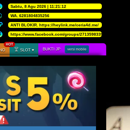
Sabtu
, 8 Agu 2026
|
11
:
21
:
13
WA.
6281804835256
ANTI BLOKIR.
https://heylink.me/ceria4d.me/
https://www.facebook.com/groups/271359833987383/
HOT
BUKTI JP
versi mobile
NO
SLOT